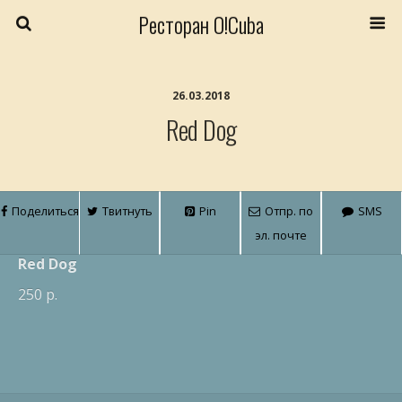
Ресторан O!Cuba
26.03.2018
Red Dog
Поделиться
Твитнуть
Pin
Отпр. по
SMS
эл. почте
Red Dog
250 р.