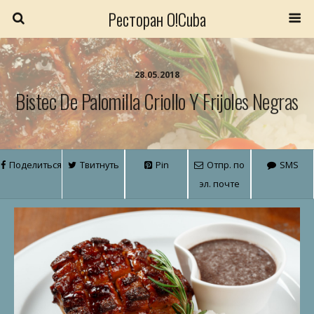
Ресторан O!Cuba
28.05.2018
Bistec De Palomilla Criollo Y Frijoles Negras
Поделиться
Твитнуть
Pin
Отпр. по
SMS
эл. почте